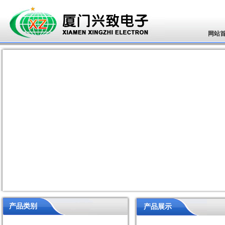
网站
产品类别
产品展示