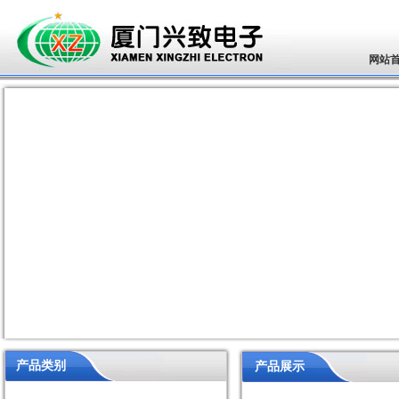
网站
产品类别
产品展示